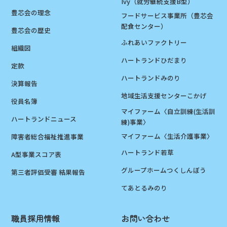
Ivy（就労継続支援B型）
豊芯会の理念
フードサービス事業所（豊芯会
配食センター）
豊芯会の歴史
ふれあいファクトリー
組織図
ハートランドひだまり
定款
ハートランドみのり
決算報告
地域生活支援センターこかげ
役員名簿
マイファーム〈自立訓練(生活訓
ハートランドニュース
練)事業〉
マイファーム〈生活介護事業〉
障害者総合福祉推進事業
ハートランド若草
A型事業スコア表
グループホームつくしんぼう
第三者評価受審 結果報告
てあとるみのり
職員採用情報
お問い合わせ